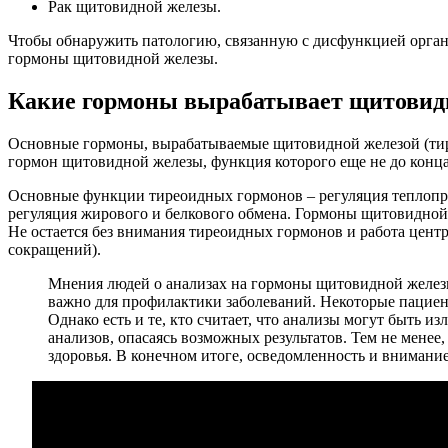
Рак щитовидной железы.
Чтобы обнаружить патологию, связанную с дисфункцией органа,
гормоны щитовидной железы.
Какие гормоны вырабатывает щитовид
Основные гормоны, вырабатываемые щитовидной железой (тире
гормон щитовидной железы, функция которого еще не до конца
Основные функции тиреоидных гормонов – регуляция теплопро
регуляция жирового и белкового обмена. Гормоны щитовидной ж
Не остается без внимания тиреоидных гормонов и работа цент
сокращений).
Мнения людей о анализах на гормоны щитовидной железы
важно для профилактики заболеваний. Некоторые пациент
Однако есть и те, кто считает, что анализы могут быть
анализов, опасаясь возможных результатов. Тем не мене
здоровья. В конечном итоге, осведомленность и внимани