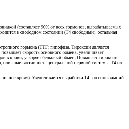
видкой (составляет 90% от всех гормонов, вырабатываемых
аходится в свободном состоянии (Т4 свободный), остальная
ропного гормона (ТТГ) гипофиза. Тироксин является
 повышает скорость основного обмена, увеличивает
дов в крови, ускоряет белковый обмен. Повышает тироксин
а, повышает активность центральной нервной системы. Т4 по
в ночное время). Увеличивается выработка Т4 в осенне-зимний