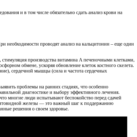
ования и в том числе обязательно сдать анализ крови на
ри необходимости проводят анализ на кальцитонин – еще один
, стимуляция производства витамина A печеночными клетками,
сфорном обмене, ускоряя обновление клеток костного скелета.
ние), сердечной мышцы (сила и частота сердечных
ыявить проблемы на ранних стадиях, что особенно
правильной диагностике и выбору эффективного лечения.
, что многие люди испытывают беспокойство перед сдачей
е щитовидной железы — это важный шаг к поддержанию
нные решения о своем здоровье.