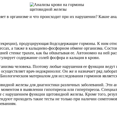
яет в организме и что происходит при их нарушении? Какие ан
секреции), продуцирующая йодсодержащие гормоны. К ним относ
ссах, а также в кальциево-фосфорном обмене организма. Состо
шней стенке трахеи, как бы обхватывая ее. Автономно на ней р
гулирует содержание солей фосфора и кальция в крови.
ганизма человека. Поэтому любые нарушения ее функции ведут 
, осуществляет врач-эндокринолог. Он же и назначает ряд лабо
 Биологическим материалом для исследования гормонов является
видной железы для диагностики различных заболеваний. Эти а
ым моментом в выявлении гипотиреоза или гипертиреоза. Специа
е с нарушением функции щитовидной железы. Кроме того, резуль
ендуют проходить такие тесты не только при наличии симптомов
леваниям.