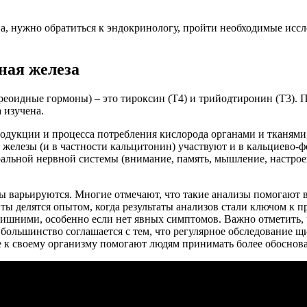
 нужно обратиться к эндокринологу, пройти необходимые исслед
ная железа
оидные гормоны) – это тироксин (T4) и трийодтиронин (T3). П
 изучена.
дукции и процесса потребления кислорода органами и тканями
елезы (и в частности кальцитонин) участвуют и в кальциево-фо
ральной нервной системы (внимание, память, мышление, настрое
 варьируются. Многие отмечают, что такие анализы помогают в
ы делятся опытом, когда результаты анализов стали ключом к 
 излишними, особенно если нет явных симптомов. Важно отметить
е, большинство соглашается с тем, что регулярное обследовани
е к своему организму помогают людям принимать более обоснова