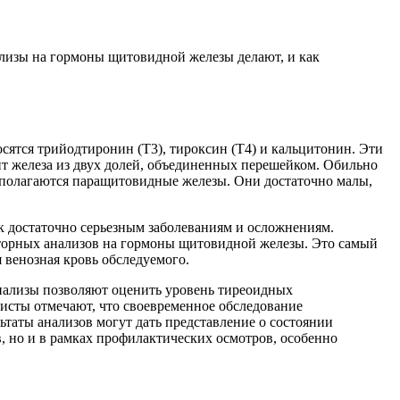
ализы на гормоны щитовидной железы делают, и как
ятся трийодтиронин (Т3), тироксин (Т4) и кальцитонин. Эти
ит железа из двух долей, объединенных перешейком. Обильно
асполагаются паращитовидные железы. Они достаточно малы,
к достаточно серьезным заболеваниям и осложнениям.
раторных анализов на гормоны щитовидной железы. Это самый
 венозная кровь обследуемого.
нализы позволяют оценить уровень тиреоидных
листы отмечают, что своевременное обследование
таты анализов могут дать представление о состоянии
, но и в рамках профилактических осмотров, особенно