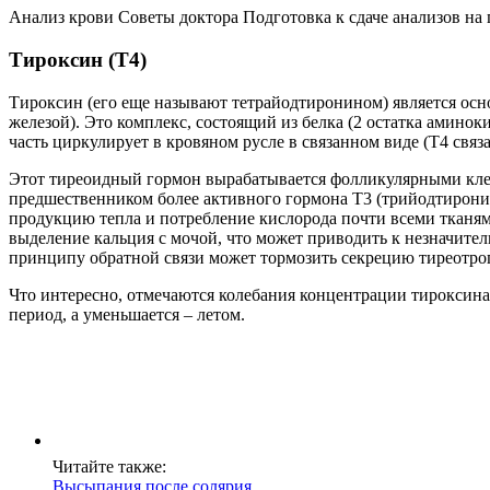
Анализ крови Советы доктора Подготовка к сдаче анализов н
Тироксин (Т4)
Тироксин (его еще называют тетрайодтиронином) является ос
железой). Это комплекс, состоящий из белка (2 остатка аминок
часть циркулирует в кровяном русле в связанном виде (Т4 связ
Этот тиреоидный гормон вырабатывается фолликулярными кле
предшественником более активного гормона Т3 (трийодтирони
продукцию тепла и потребление кислорода почти всеми тканям
выделение кальция с мочой, что может приводить к незначител
принципу обратной связи может тормозить секрецию тиреотро
Что интересно, отмечаются колебания концентрации тироксина 
период, а уменьшается – летом.
Читайте также:
Высыпания после солярия