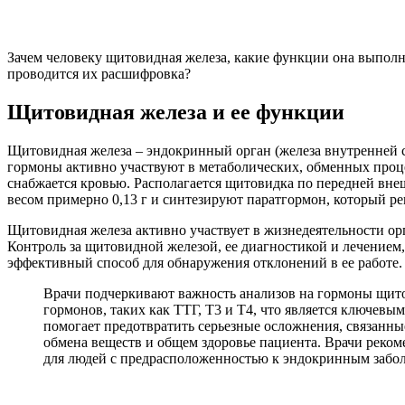
Зачем человеку щитовидная железа, какие функции она выполн
проводится их расшифровка?
Щитовидная железа и ее функции
Щитовидная железа – эндокринный орган (железа внутренней 
гормоны активно участвуют в метаболических, обменных проце
снабжается кровью. Располагается щитовидка по передней вне
весом примерно 0,13 г и синтезируют паратгормон, который ре
Щитовидная железа активно участвует в жизнедеятельности ор
Контроль за щитовидной железой, ее диагностикой и лечением
эффективный способ для обнаружения отклонений в ее работе.
Врачи подчеркивают важность анализов на гормоны щито
гормонов, таких как ТТГ, Т3 и Т4, что является ключев
помогает предотвратить серьезные осложнения, связанны
обмена веществ и общем здоровье пациента. Врачи реком
для людей с предрасположенностью к эндокринным забо