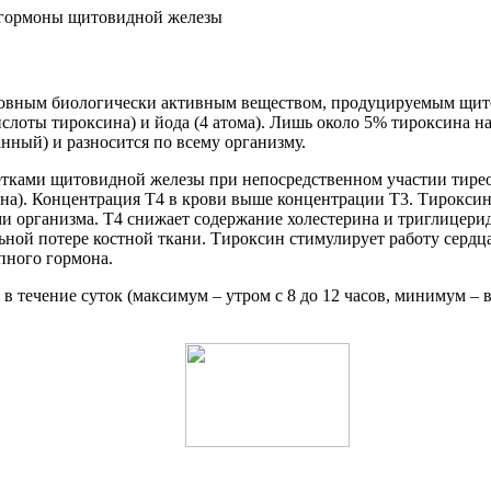
а гормоны щитовидной железы
новным биологически активным веществом, продуцируемым щито
ислоты тироксина) и йода (4 атома). Лишь около 5% тироксина н
анный) и разносится по всему организму.
тками щитовидной железы при непосредственном участии тиреот
на). Концентрация Т4 в крови выше концентрации Т3. Тироксин
и организма. Т4 снижает содержание холестерина и триглицери
ьной потере костной ткани. Тироксин стимулирует работу сердц
пного гормона.
в течение суток (максимум – утром с 8 до 12 часов, минимум – 