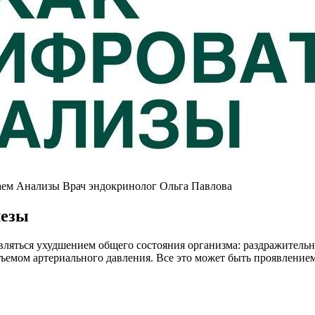
таем Анализы Врач эндокринолог Ольга Павлова
лезы
вляться ухудшением общего состояния организма: раздражител
дъемом артериального давления. Все это может быть проявлением