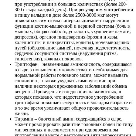
при употреблении в больших количествах (более 200-
300 г сыра каждый день). При регулярном употреблении
в пищу кальция в дозе более 2500-3000 мкг могут
появляться симптомы гиперкальциемии с нарушением
функции костно-мышечной и нервной системы (боль в
мышцах, общая слабость, усталость, ухудшение памяти,
депрессия), органов пищеварения (эрозии и язвы,
холециститы и панкреатиты, колиты), мочевыводящих
путей (образование камней, почечная недостаточность,
сердечно-сосудистой системы (нарушения ритма,
гипертензия), кожных покровов.
Триптофан – незаменимая аминокислота, содержащаяся
в сыре в повышенных количествах и необходимая для
нормальной работы головного мозга, может вызывать
сонливость, а также ухудшать самочувствие при
наличии некоторых врожденных заболеваний обмена
веществ. Проведены исследования на животных, в
которых показано, что недостаточное употребление
триптофана повышает смертность в молодом возрасте и
в то же время увеличивает общую продолжительность
жизни.
Тирамин – биогенный амин, содержащийся в сыре,
может провоцировать развитие головных болей по типу
мигренозных и несовместим при одновременном
употреблении вместе с некоторыми антидепрессантами.