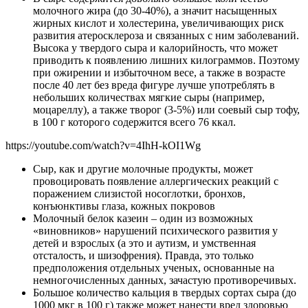
молочного жира (до 30-40%), а значит насыщенных
жирных кислот и холестерина, увеличивающих риск
развития атеросклероза и связанных с ним заболеваний.
Высока у твердого сыра и калорийность, что может
приводить к появлению лишних килограммов. Поэтому
при ожирении и избыточном весе, а также в возрасте
после 40 лет без вреда фигуре лучше употреблять в
небольших количествах мягкие сыры (например,
моцареллу), а также творог (3-5%) или соевый сыр тофу,
в 100 г которого содержится всего 76 ккал.
https://youtube.com/watch?v=4IhH-kOI1Wg
Сыр, как и другие молочные продукты, может
провоцировать появление аллергических реакций с
поражением слизистой носоглотки, бронхов,
конъюнктивы глаза, кожных покровов
Молочный белок казеин – один из возможных
«виновников» нарушений психического развития у
детей и взрослых (а это и аутизм, и умственная
отсталость, и шизофрения). Правда, это только
предположения отдельных ученых, основанные на
немногочисленных данных, зачастую противоречивых.
Большое количество кальция в твердых сортах сыра (до
1000 мкг в 100 г) также может нанести вред здоровью