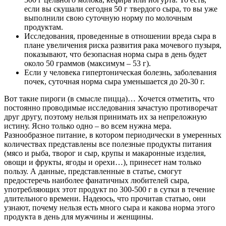
если вы скушали сегодня 50 г твердого сыра, то вы уже
выполнили свою суточную норму по молочным
продуктам.
Исследования, проведенные в отношении вреда сыра в
плане увеличения риска развития рака мочевого пузыря,
показывают, что безопасная норма сыра в день будет
около 50 граммов (максимум – 53 г).
Если у человека гипертоническая болезнь, заболевания
почек, суточная норма сыра уменьшается до 20-30 г.
Вот такие пироги (в смысле пицца)… Хочется отметить, что
постоянно проводимые исследования зачастую противоречат
друг другу, поэтому нельзя принимать их за непреложную
истину. Ясно только одно – во всем нужна мера.
Разнообразное питание, в котором периодически в умеренных
количествах представлены все полезные продукты питания
(мясо и рыба, творог и сыр, крупы и макаронные изделия,
овощи и фрукты, ягоды и орехи…), принесет нам только
пользу. А данные, представленные в статье, смогут
предостеречь наиболее фанатичных любителей сыра,
употребляющих этот продукт по 300-500 г в сутки в течение
длительного времени. Надеюсь, что прочитав статью, они
узнают, почему нельзя есть много сыра и какова норма этого
продукта в день для мужчины и женщины.