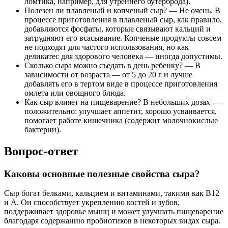
ломтика, например, для утреннего бутерброда).
Полезен ли плавленый и копченый сыр? — Не очень. В
процессе приготовления в плавленый сыр, как правило,
добавляются фосфаты, которые связывают кальций и
затрудняют его всасывание. Копченые продукты совсем
не подходят для частого использования, но как
деликатес для здорового человека — иногда допустимы.
Сколько сыра можно съедать в день ребенку? — В
зависимости от возраста — от 5 до 20 г и лучше
добавлять его в тертом виде в процессе приготовления
омлета или овощного блюда.
Как сыр влияет на пищеварение? В небольших дозах —
положительно: улучшает аппетит, хорошо усваивается,
помогает работе кишечника (содержит молочнокислые
бактерии).
Вопрос-ответ
Каковы основные полезные свойства сыра?
Сыр богат белками, кальцием и витаминами, такими как B12
и A. Он способствует укреплению костей и зубов,
поддерживает здоровье мышц и может улучшать пищеварение
благодаря содержанию пробиотиков в некоторых видах сыра.