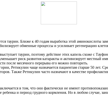
ся таурин. Ближе к 40 годам выработка этой аминокислоты заме
табилизирует обменные процессы и усиливает регенерацию клет
выступает таурин, поэтому действие этих капель схоже с Тауфо
 уменьшает риск развития катаракты и активизирует местный им
сти после месячного перерыва его можно повторить.
гории, Ретикулин чаще назначается пациентам старше 50 лет. Ср
торов. Также Ретикулин часто назначают в качестве профилакт
ключается в том, что они фактически не имеют противопоказан
 ребенка и период грудного кормления. Но в любом случае, зан