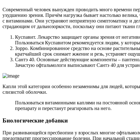
Современный человек вынужден проводить много времени пере
ухудшению зрения. Причём нагрузка бывает настолько велика,
с витаминами. Они устраняют неприятную симптоматику и де
страдающим от дальнозоркости, поскольку они питают ткани 
Куспавит. Лекарство защищает органы зрения от негатив
Пользоваться Куспавитом рекомендуется людям, у которы
Зорро. Комбинированное средство на основе растительн
кратчайший срок снимает жжение и резь, устраняет ощущ
Сантэ 40. Основные действующие компоненты – пантенол,
Зачастую офтальмологи выписывают Сантэ 40 для устран
Капли этой категории особенно незаменимы для людей, котор
слизистой оболочки.
Пользоваться витаминными каплями на постоянной основ
препарату и перестанут реагировать на него.
Биологические добавки
При развивающейся пресбиопии у взрослых многие офтальмолог
предотвратят прогрессирование болезни. При начальной стади