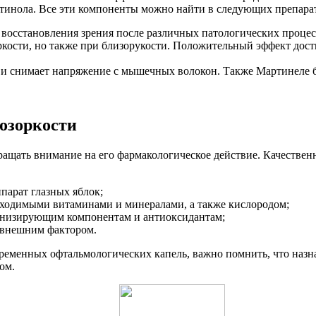
етинола. Все эти компоненты можно найти в следующих препара
я восстановления зрения после различных патологических процес
ркости, но также при близорукости. Положительный эффект дост
 и снимает напряжение с мышечных волокон. Также Мартинеле бо
озоркости
ращать внимание на его фармакологическое действие. Качестве
парат глазных яблок;
бходимыми витаминами и минералами, а также кислородом;
тонизирующим компонентам и антиоксидантам;
 внешним фактором.
ременных офтальмологических капель, важно помнить, что назна
ом.