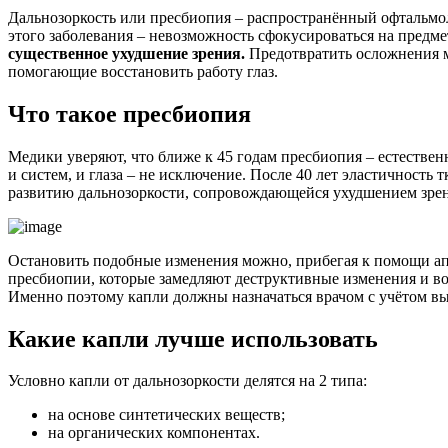
Дальнозоркость или пресбиопия – распространённый офтальмоло
этого заболевания – невозможность сфокусироваться на предм
существенное ухудшение зрения.
Предотвратить осложнения м
помогающие восстановить работу глаз.
Что такое пресбиопия
Медики уверяют, что ближе к 45 годам пресбиопия – естестве
и систем, и глаза – не исключение. После 40 лет эластичность
развитию дальнозоркости, сопровождающейся ухудшением зрен
Остановить подобные изменения можно, прибегая к помощи ап
пресбиопии, которые замедляют деструктивные изменения и вос
Именно поэтому капли должны назначаться врачом с учётом в
Какие капли лучше использовать
Условно капли от дальнозоркости делятся на 2 типа:
на основе синтетических веществ;
на органических компонентах.