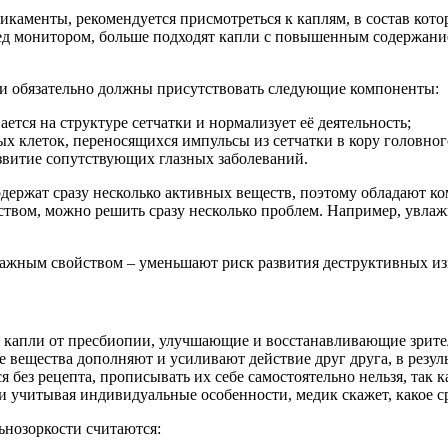
аменты, рекомендуется присмотреться к каплям, в состав кото
ред монитором, больше подходят капли с повышенным содержани
сти обязательно должны присутствовать следующие компоненты:
ется на структуре сетчатки и нормализует её деятельность;
 клеток, переносящихся импульсы из сетчатки в кору головног
звитие сопутствующих глазных заболеваний.
держат сразу несколько активных веществ, поэтому обладают ко
ством, можно решить сразу несколько проблем. Например, увлаж
ажным свойством – уменьшают риск развития деструктивных изм
 капли от пресбиопии, улучшающие и восстанавливающие зрите
вещества дополняют и усиливают действие друг друга, в резуль
 без рецепта, прописывать их себе самостоятельно нельзя, так к
и учитывая индивидуальные особенности, медик скажет, какое с
нозоркости считаются: