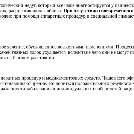
гический недуг, который все чаще диагностируется у пациентов
етах, располагающихся вблизи.
При отсутствии своевременного 
ожно при помощи аппаратных процедур и специальной гимнасти
нное явление, обусловленное возрастными изменениями. Процесс
 тканей глазных яблок ухудшается, вследствие чего они не могут
ия на близком расстоянии.
паратных процедур и медикаментозных средств. Чаще всего оф
станавливают зрение. Но добиться положительного результата м
ыраженности заболевания и индивидуальных особенностей пацие