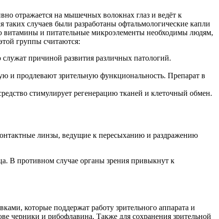
вно отражается на мышечных волокнах глаз и ведёт к
ля таких случаев были разработаны офтальмологические капли
о витамины и питательные микроэлементы необходимы людям,
этой группы считаются:
о служат причиной развития различных патологий.
ую и продлевают зрительную функциональность. Препарат в
средство стимулирует регенерацию тканей и клеточный обмен.
контактные линзы, ведущие к пересыханию и раздражению
ца. В противном случае органы зрения привыкнут к
ками, которые поддержат работу зрительного аппарата и
ове черники и рибофлавина. Также для сохранения зрительной