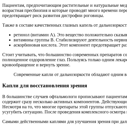
Пациентам, предпочитающим растительные и натуральные медик
возрастная пресбиопия и которые проводят много времени пе
предотвращает риск развития дистрофии роговицы.
Также в составе качественных глазных капель от дальнозорко
ретинол (витамин A). Это вещество положительно сказыва
витамины группы B. Стабилизируют деятельность нервных
аскорбиновая кислота. Этот компонент предотвращает ра
Стоит учитывать, что большинство современных препаратов со
полноценное оздоровление глаз. Пользуясь только одним лекар
кровообращение и вернуть зрение.
Современные капли от дальнозоркости обладают одним в
Капли для восстановления зрения
В большинстве случаев офтальмологи прописывают пациентам
содержит сразу несколько активных компонентов. Действующие 
Несмотря на то, что многие препараты этой группы отпускаются
усугубить ситуацию. После проведения комплексного осмотра 
Самыми действенными каплями для улучшения зрения при даль