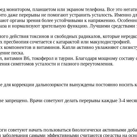
д монитором, планшетом или экраном телефона. Все это негати
 что даже перерывы не помогают устранить усталость. Именно д
лают органы зрения более устойчивыми к напряжению. Особенн
глаза и нормализуют зрительную функцию. Лучшими средствами 
ного действия токсинов и свободных радикалов, которые нередк
х пресбиопия сочетается с катарактой или макулодистрофией.
ых компонентов и витаминов. Капли активно увлажняют слизист
ение песка.
 витамин B6, токоферол и таурин. Благодаря мощному составу 
ения симптомов усталости и глазного переутомления.
ые для коррекции дальнозоркости вынуждены постоянно носить 
е запрещено. Врачи советуют делать перерывы каждые 3-4 меся
и советуют начать пользоваться биологически активными добав
и заболевания самыми эффективными считаются средства на осн