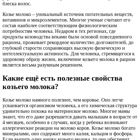
блеска волос.
Козье молоко – уникальный источник питательных веществ,
витаминов и микроэлементов. Многие ученые считают его
состав наиболее соответствующим физиологическим
потребностям человека. Недаром в тех регионах, где
продукты козоводства веками были основой повседневного
рациона, проживает рекордное количество долгожителей, до
глубокой старости сохраняющих высокую физическую и
интеллектуальную активность. Для человека, стремящегося к
здоровому образу жизни, включение козьего молока в рацион
является весьма разумным решением.
Какие ещё есть полезные свойства
козьего молока?
Козье молоко намного полезнее, чем коровье. Оно легче
усваивается организмом человека, а его химическая структура
удивительно похожа на материнское молоко. Многие мамы
знают, что его даже разрешается давать малышам в возрасте от
4 месяцев, особенно в случаях, когда у ребенка возникают
аллергические реакции на молоко коров. Козье молоко богато
минералами, оно содержит много калия, кальция и фосфора.
Если выпить одну чашку козьего молока, то оно обеспечит