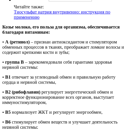
Читайте также:
Тиосульфат натрия внутривенно: инструкция по
применению
Козье молоко, его польза для организма, обеспечивается
благодаря витаминам:
•
А (ретинол)
– признан антиоксидантом и стимулятором
обменных процессов в тканях, преображает ломкие волосы и
содержит крепкими кости и зубы;
•
группа В
– зарекомендовали себя гарантами здоровья
нервной системы:
•
B1
отвечает за углеводный обмен и правильную работу
сердца и нервной системы,
•
B2 (рибофлавин)
регулирует энергетический обмен и
корректное функционирование всех органов, выступает
иммуностимулятором,
•
B5
нормализует ЖКТ и регулирует энергообмен,
•
B6
стимулирует обмен веществ и улучшает деятельность
нервной системы;