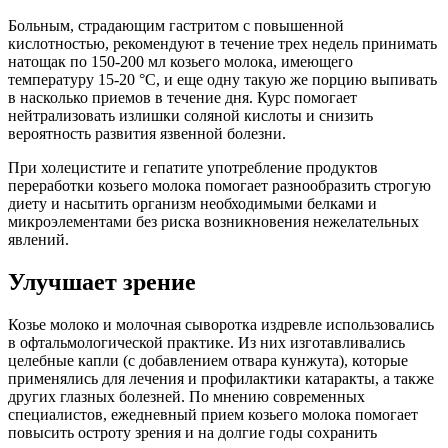
Больным, страдающим гастритом с повышенной
кислотностью, рекомендуют в течение трех недель принимать
натощак по 150-200 мл козьего молока, имеющего
температуру 15-20 °С, и еще одну такую же порцию выпивать
в насколько приемов в течение дня. Курс помогает
нейтрализовать излишки соляной кислоты и снизить
вероятность развития язвенной болезни.
При холецистите и гепатите употребление продуктов
переработки козьего молока помогает разнообразить строгую
диету и насытить организм необходимыми белками и
микроэлементами без риска возникновения нежелательных
явлений.
Улучшает зрение
Козье молоко и молочная сыворотка издревле использовались
в офтальмологической практике. Из них изготавливались
целебные капли (с добавлением отвара кунжута), которые
применялись для лечения и профилактики катаракты, а также
других глазных болезней. По мнению современных
специалистов, ежедневный прием козьего молока помогает
повысить остроту зрения и на долгие годы сохранить