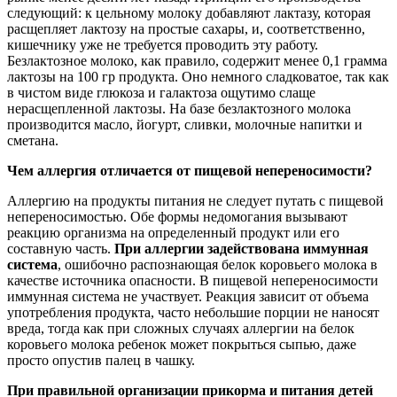
следующий: к цельному молоку добавляют лактазу, которая
расщепляет лактозу на простые сахары, и, соответственно,
кишечнику уже не требуется проводить эту работу.
Безлактозное молоко, как правило, содержит менее 0,1 грамма
лактозы на 100 гр продукта. Оно немного сладковатое, так как
в чистом виде глюкоза и галактоза ощутимо слаще
нерасщепленной лактозы. На базе безлактозного молока
производится масло, йогурт, сливки, молочные напитки и
сметана.
Чем аллергия отличается от пищевой непереносимости?
Аллергию на продукты питания не следует путать с пищевой
непереносимостью. Обе формы недомогания вызывают
реакцию организма на определенный продукт или его
составную часть.
При аллергии задействована иммунная
система
, ошибочно распознающая белок коровьего молока в
качестве источника опасности. В пищевой непереносимости
иммунная система не участвует. Реакция зависит от объема
употребления продукта, часто небольшие порции не наносят
вреда, тогда как при сложных случаях аллергии на белок
коровьего молока ребенок может покрыться сыпью, даже
просто опустив палец в чашку.
При правильной организации прикорма и питания детей