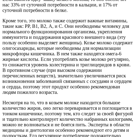
нас 33% от суточной потребности в кальции, и 17% от
суточной потребности в белке.
Кроме того, это молоко также содержит важные витамины,
такие как: РР, В1, В2, А, и С. Они необходимы человеку для
нормального функционирования организма, укрепления
иммунитета и поддержания красивого внешнего вида (эту
пользу особенно выделяет женщины). Козье молоко содержит
олигосахариды, которые необходимы для нормализации
микрофлоры кишечника. В нем также находятся омега-6
жирные кислоты. Если употреблять козье молоко регулярно,
то снижается уровень холестерина и триглицеридов в крови.
В противном случае (при высоком содержании
перечисленных веществ), значительно увеличивается риск
возникновения заболеваний связанных с сосудами и сердцем
и сердца, поэтому этот продукт особенно рекомендован
людям пожилого возраста.
Несмотря на то, что в козьем молоке находится большое
количество жиров, оно легко переваривается и поглощается в
тонком кишечнике, поэтому тем, кто следит за своей фигурой
и тщательно контролирует количество набранных килограмм,
можно не волноваться и не боятся пить. Эксперты в области
медицины и диетологии особенно рекомендуют его детям и
подросткам. Его регулярное потребление положительно