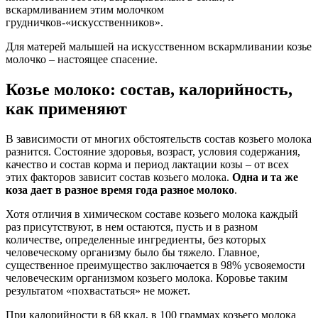
вскармливанием этим молочком
грудничков-«искусственников».
Для матерей малышей на искусственном вскармливании козье
молочко – настоящее спасение.
Козье молоко: состав, калорийность,
как применяют
В зависимости от многих обстоятельств состав козьего молока
разнится. Состояние здоровья, возраст, условия содержания,
качество и состав корма и период лактации козы – от всех
этих факторов зависит состав козьего молока.
Одна и та же
коза дает в разное время года разное молоко
.
Хотя отличия в химическом составе козьего молока каждый
раз присутствуют, в нем остаются, пусть и в разном
количестве, определенные ингредиенты, без которых
человеческому организму было бы тяжело. Главное,
существенное преимущество заключается в 98% усвояемости
человеческим организмом козьего молока. Коровье таким
результатом «похвастаться» не может.
При калорийности в 68 ккал, в 100 граммах козьего молока