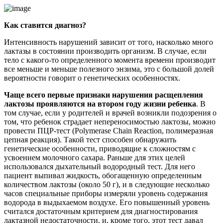
Как ставится диагноз?
Интенсивность нарушений зависит от того, насколько много
лактазы в состоянии производить организм. В случае, если
тело с какого-то определенного момента времени производит
все меньше и меньше полезного энзима, это с большой долей
вероятности говорит о генетических особенностях.
Чаще всего первые признаки нарушения расщепления
лактозы проявляются на втором году жизни ребенка
. В
том случае, если у родителей и врачей возникли подозрения о
том, что ребенок страдает непереносимостью лактозы, можно
провести ПЦР-тест (Polymerase Chain Reaction, полимеразная
цепная реакция). Такой тест способен обнаружить
генетические особенности, приводящие к сложностям с
усвоением молочного сахара. Раньше для этих целей
использовался дыхательный водородный тест. Для него
пациент выпивал жидкость, обогащенную определенным
количеством лактозы (около 50 г), и в следующие несколько
часов специальные приборы измеряли уровень содержания
водорода в выдыхаемом воздухе. Его повышенный уровень
считался достаточным критерием для диагностирования
лактазной недостаточности, и, кроме того, этот тест давал