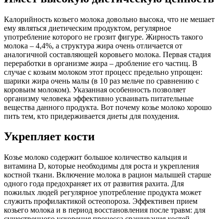
Калорийность козьего молока довольно высока, что не мешает
ему являться диетическим продуктом, регулярное
употребление которого не грозит фигуре. Жирность такого
молока – 4,4%, а структура жира очень отличается от
аналогичной составляющей коровьего молока. Первая стадия
переработки в организме жира – дробление его частиц. В
случае с козьим молоком этот процесс предельно упрощен:
шарики жира очень малы (в 10 раз мельче по сравнению с
коровьим молоком). Указанная особенность позволяет
организму человека эффективно усваивать питательные
вещества данного продукта. Вот почему козье молоко хорошо
пить тем, кто придерживается диеты для похудения.
Укрепляет кости
Козье молоко содержит большое количество кальция и
витамина D, которые необходимы для роста и укрепления
костной ткани. Включение молока в рацион малышей старше
одного года предохраняет их от развития рахита. Для
пожилых людей регулярное употребление продукта может
служить профилактикой остеопороза. Эффективен прием
козьего молока и в период восстановления после травм: для
существенного ускорения процесса сращивания костей