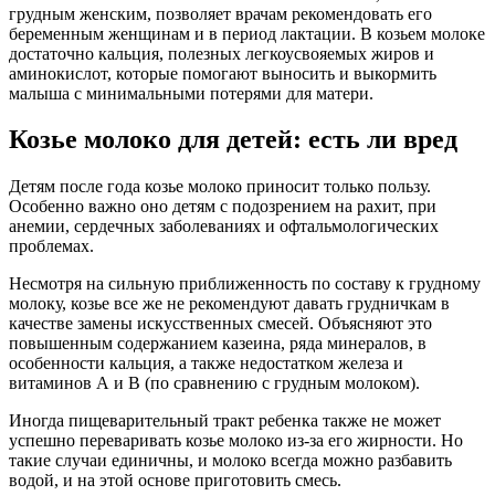
грудным женским, позволяет врачам рекомендовать его
беременным женщинам и в период лактации. В козьем молоке
достаточно кальция, полезных легкоусвояемых жиров и
аминокислот, которые помогают выносить и выкормить
малыша с минимальными потерями для матери.
Козье молоко для детей: есть ли вред
Детям после года козье молоко приносит только пользу.
Особенно важно оно детям с подозрением на рахит, при
анемии, сердечных заболеваниях и офтальмологических
проблемах.
Несмотря на сильную приближенность по составу к грудному
молоку, козье все же не рекомендуют давать грудничкам в
качестве замены искусственных смесей. Объясняют это
повышенным содержанием казеина, ряда минералов, в
особенности кальция, а также недостатком железа и
витаминов А и В (по сравнению с грудным молоком).
Иногда пищеварительный тракт ребенка также не может
успешно переваривать козье молоко из-за его жирности. Но
такие случаи единичны, и молоко всегда можно разбавить
водой, и на этой основе приготовить смесь.