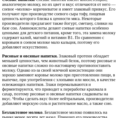
аналогичную молоку, но их цвет и вкус отличаются от него —
соевое «молоко» коричневатое и имеет злаковый привкус. Его
получают при производстве соевого сыра тофу, пищевая
ценность которого близка к ценности мяса. Некоторые
производители предлагают также йогурт, сметану, сливки на
базе сои. Аминокислоты делают соевые напитки особенно
ценными для детского питания, кроме того, эта замена молоку
содержит калий, магний и витамин В1. По сравнению с
коровьим в соевом молоке мало кальция, поэтому его
добавляют искусственно.
Рисовые и овсяные напитки.
Злаковый протеин обладает
меньшей ценностью, чем животный белок, поэтому рисовые и
овсяные напитки сложно по-настоящему противопоставить
молоку. Однако из-за своей млечной консистенции они
хорошо заменяют коровье молоко при приготовлении пищи, в
выпечке, при употребления с хлопьями или мюсли, в качестве
освежающих напитков. Злаки перемалываются и
ферментируются, что приводит к переработке крахмала в
сахар, поэтому рисовые и овсяные напитки сладковаты на
вкус. Чтобы сделать вкус более нейтральным, производители
добавляют морскую соль и растительное масло, а также сою.
Безлактозное молоко
. Безлактозное молоко появилось на
рынке менее десяти лет назад. Принцип его производства