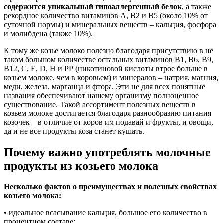
содержится уникальный гипоаллергенный белок
, а также
рекордное количество витаминов A, B2 и B5 (около 10% от
суточной нормы) и минеральных веществ – кальция, фосфора
и молибдена (также 10%).
К тому же козье молоко полезно благодаря присутствию в не
таком большом количестве остальных витаминов B1, B6, B9,
B12, C, E, D, H и РР (никотиновой кислоты втрое больше в
козьем молоке, чем в коровьем) и минералов – натрия, магния,
меди, железа, марганца и фтора. Эти не для всех понятные
названия обеспечивают нашему организму полноценное
существование. Такой ассортимент полезных веществ в
козьем молоке достигается благодаря разнообразию питания
козочек – в отличие от коров им подавай и фрукты, и овощи,
да и не все продукты коза станет кушать.
Почему важно употреблять молочные
продукты из козьего молока
Несколько фактов о преимуществах и полезных свойствах
козьего молока:
• идеальное всасывание кальция, большое его количество в
процентном составе;