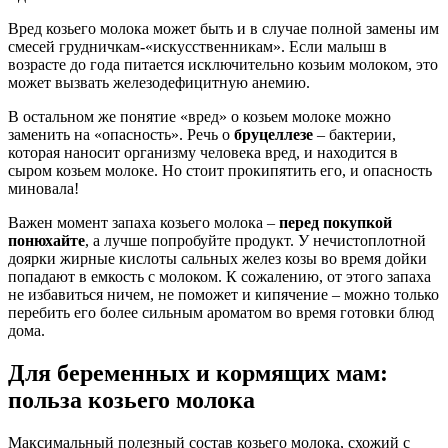
Вред козьего молока может быть и в случае полной замены им
смесей грудничкам-«искусственникам». Если малыш в
возрасте до года питается исключительно козьим молоком, это
может вызвать железодефицитную анемию.
В остальном же понятие «вред» о козьем молоке можно
заменить на «опасность». Речь о
бруцеллезе
– бактерии,
которая наносит организму человека вред, и находится в
сыром козьем молоке. Но стоит прокипятить его, и опасность
миновала!
Важен момент запаха козьего молока –
перед покупкой
понюхайте
, а лучше попробуйте продукт. У нечистоплотной
доярки жирные кислоты сальных желез козы во время дойки
попадают в емкость с молоком. К сожалению, от этого запаха
не избавиться ничем, не поможет и кипячение – можно только
перебить его более сильным ароматом во время готовки блюд
дома.
Для беременных и кормящих мам:
польза козьего молока
Максимальный полезный состав козьего молока, схожий с