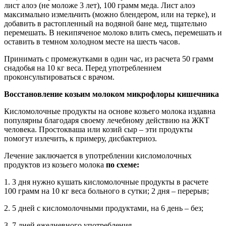
лист алоэ (не моложе 3 лет), 100 грамм меда. Лист алоэ
максимально измельчить (можно блендером, или на терке), и
добавить в растопленный на водяной бане мед, тщательно
перемешать. В некипяченое молоко влить смесь, перемешать и
оставить в темном холодном месте на шесть часов.
Принимать с промежутками в один час, из расчета 50 грамм
снадобья на 10 кг веса. Перед употреблением
проконсультироваться с врачом.
Восстановление козьим молоком микрофлоры кишечника
Кисломолочные продукты на основе козьего молока издавна
популярны благодаря своему лечебному действию на ЖКТ
человека. Простокваша или козий сыр – эти продукты
помогут излечить, к примеру, дисбактериоз.
Лечение заключается в употреблении кисломолочных
продуктов из козьего молока
по схеме:
1. 3 дня нужно кушать кисломолочные продукты в расчете
100 грамм на 10 кг веса больного в сутки; 2 дня – перерыв;
2. 5 дней с кисломолочными продуктами, на 6 день – без;
3. 7 дней ежедневного употребления.