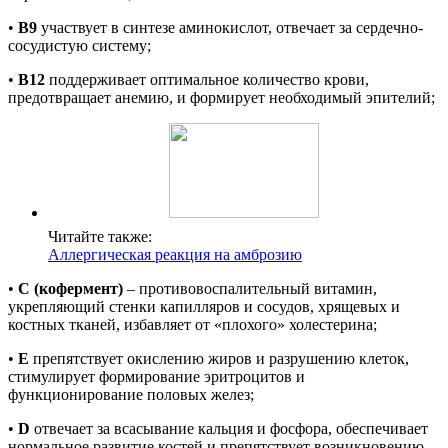
•
B9
участвует в синтезе аминокислот, отвечает за сердечно-
сосудистую систему;
•
B12
поддерживает оптимальное количество крови,
предотвращает анемию, и формирует необходимый эпителий;
Читайте также:
Аллергическая реакция на амброзию
•
С (кофермент)
– противовоспалительный витамин,
укрепляющий стенки капилляров и сосудов, хрящевых и
костных тканей, избавляет от «плохого» холестерина;
•
E
препятствует окислению жиров и разрушению клеток,
стимулирует формирование эритроцитов и
функционирование половых желез;
•
D
отвечает за всасывание кальция и фосфора, обеспечивает
нормальное развитие костей и препятствует возникновению