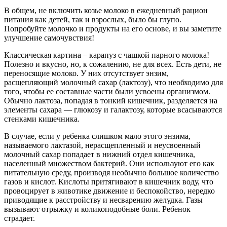
В общем, не включить козье молоко в ежедневный рацион
питания как детей, так и взрослых, было бы глупо.
Попробуйте молочко и продукты на его основе, и вы заметите
улучшение самочувствия!
Классическая картина – карапуз с чашкой парного молока!
Полезно и вкусно, но, к сожалению, не для всех. Есть дети, не
переносящие молоко. У них отсутствует энзим,
расщепляющий молочный сахар (лактозу), что необходимо для
того, чтобы ее составные части были усвоены организмом.
Обычно лактоза, попадая в тонкий кишечник, разделяется на
элементы сахара — глюкозу и галактозу, которые всасываются
стенками кишечника.
В случае, если у ребенка слишком мало этого энзима,
называемого лактазой, нерасщепленный и неусвоенный
молочный сахар попадает в нижний отдел кишечника,
населенный множеством бактерий. Они используют его как
питательную среду, производя необычно большое количество
газов и кислот. Кислоты притягивают в кишечник воду, что
провоцирует в животике движение и беспокойство, нередко
приводящие к расстройству и несварению желудка. Газы
вызывают отрыжку и коликоподобные боли. Ребенок
страдает.