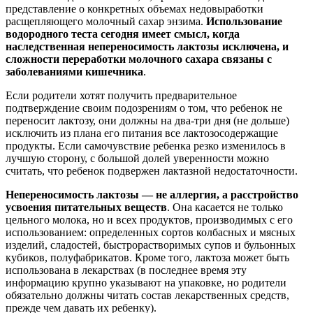
представление о конкретных объемах недовыработки
расщепляющего молочный сахар энзима.
Использование
водородного теста сегодня имеет смысл, когда
наследственная непереносимость лактозы исключена, и
сложности переработки молочного сахара связаны с
заболеваниями кишечника
.
Если родители хотят получить предварительное
подтверждение своим подозрениям о том, что ребенок не
переносит лактозу, они должны на два-три дня (не дольше)
исключить из плана его питания все лактозосодержащие
продукты. Если самочувствие ребенка резко изменилось в
лучшую сторону, с большой долей уверенности можно
считать, что ребенок подвержен лактазной недостаточности.
Непереносимость лактозы — не аллергия, а расстройство
усвоения питательных веществ
. Она касается не только
цельного молока, но и всех продуктов, производимых с его
использованием: определенных сортов колбасных и мясных
изделий, сладостей, быстрорастворимых супов и бульонных
кубиков, полуфабрикатов. Кроме того, лактоза может быть
использована в лекарствах (в последнее время эту
информацию крупно указывают на упаковке, но родители
обязательно должны читать состав лекарственных средств,
прежде чем давать их ребенку).