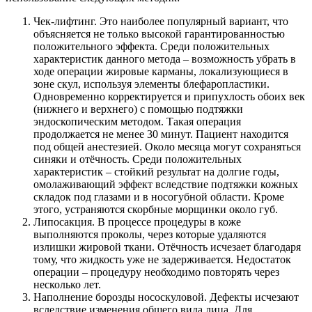
Чек-лифтинг. Это наиболее популярный вариант, что
объясняется не только высокой гарантированностью
положительного эффекта. Среди положительных
характеристик данного метода – возможность убрать в
ходе операции жировые карманы, локализующиеся в
зоне скул, используя элементы блефаропластики.
Одновременно корректируется и припухлость обоих век
(нижнего и верхнего) с помощью подтяжки
эндоскопическим методом. Такая операция
продолжается не менее 30 минут. Пациент находится
под общей анестезией. Около месяца могут сохраняться
синяки и отёчность. Среди положительных
характеристик – стойкий результат на долгие годы,
омолаживающий эффект вследствие подтяжки кожных
складок под глазами и в носогубной области. Кроме
этого, устраняются скорбные морщинки около губ.
Липосакция. В процессе процедуры в коже
выполняются проколы, через которые удаляются
излишки жировой ткани. Отёчность исчезает благодаря
тому, что жидкость уже не задерживается. Недостаток
операции – процедуру необходимо повторять через
несколько лет.
Наполнение борозды нососкуловой. Дефекты исчезают
вследствие изменения общего вида лица. Для