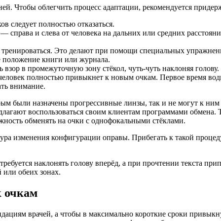
ней. Чтобы облегчить процесс адаптации, рекомендуется придер
ов следует полностью отказаться.
— справа и слева от человека на дальних или средних расстояни
о тренироваться. Это делают при помощи специальных упражнен
е положение книги или журнала.
 взор в промежуточную зону стёкол, чуть-чуть наклоняя голову.
к человек полностью привыкнет к новым очкам. Первое время води
ть внимание.
орым были назначены прогрессивные линзы, так и не могут к ним
длагают воспользоваться своим клиентам программами обмена.
жность обменять на очки с однофокальными стёклами.
ура изменения конфигурации оправы. Прибегать к такой проце
требуется наклонять голову вперёд, а при прочтении текста при
 или обеих зонах.
к очкам
ндациям врачей, а чтобы в максимально короткие сроки привык