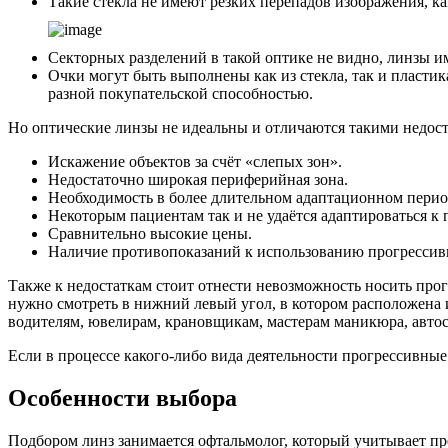
Такие стёкла не имеют резких перепадов изображения, к
Секторных разделений в такой оптике не видно, линзы и
Очки могут быть выполнены как из стекла, так и пластик
разной покупательской способностью.
Но оптические линзы не идеальны и отличаются такими недост
Искажение объектов за счёт «слепых зон».
Недостаточно широкая периферийная зона.
Необходимость в более длительном адаптационном перио
Некоторым пациентам так и не удаётся адаптироваться к
Сравнительно высокие цены.
Наличие противопоказаний к использованию прогрессив
Также к недостаткам стоит отнести невозможность носить про
нужно смотреть в нижний левый угол, в котором расположена 
водителям, ювелирам, крановщикам, мастерам маникюра, авто
Если в процессе какого-либо вида деятельности прогрессивны
Особенности выбора
Подбором линз занимается офтальмолог, который учитывает пре