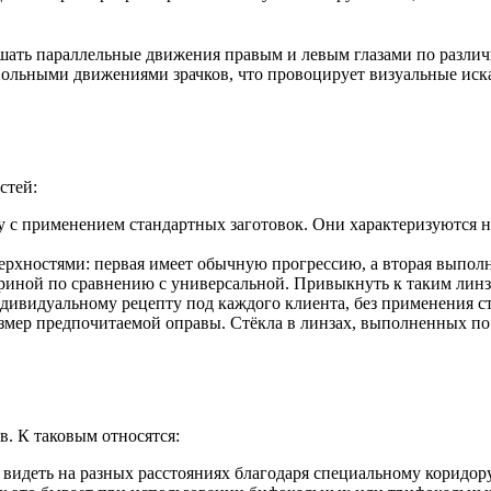
ршать параллельные движения правым и левым глазами по разли
звольными движениями зрачков, что провоцирует визуальные иск
стей:
ту с применением стандартных заготовок. Они характеризуются 
рхностями: первая имеет обычную прогрессию, а вторая выпол
ной по сравнению с универсальной. Привыкнуть к таким линзам
дивидуальному рецепту под каждого клиента, без применения с
азмер предпочитаемой оправы. Стёкла в линзах, выполненных 
. К таковым относятся:
 видеть на разных расстояниях благодаря специальному коридору