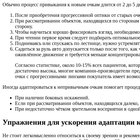
Обычно процесс привыкания к новым очкам длится от 2 до 5 д
После приобретения прогрессивной оптики от старых очк
При рассматривании объектов, находящихся по сторонам 
сторону.
Чтобы научиться хорошо фиксировать взгляд, необходим
При чтении первое время следует подбирать оптимально
Поднимаясь или спускаясь по лестнице, нужно устремлять
Садиться за руль авто допускается только после того, ка
оживлённое движение и требуется меньше концентрирова
Согласно статистике, около 10-15% всех пациентов, кот
достаточно высока, многие компании-производители пре
очки с прогрессивными линзами покупатель имеет возмо
Иногда адаптироваться к непривычным очкам помогает процед
При наличии боковых искажений.
Если при рассматривании объектов, находящихся далеко, 
При недостаточно чётком зрительном восприятии в одной
Упражнения для ускорения адаптации 
Не стоит легкомысленно относиться к своему зрению и рекоме