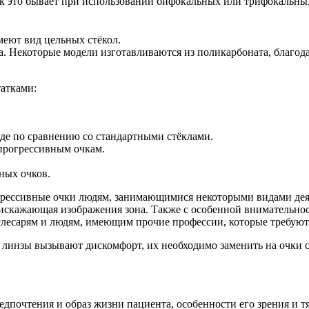
ак это бывает при использовании бифокальных или трифокальны
меют вид цельных стёкол.
а. Некоторые модели изготавливаются из поликарбоната, благода
атками:
де по сравнению со стандартными стёклами.
 прогрессивным очкам.
ных очков.
грессивные очки людям, занимающимися некоторыми видами деят
искажающая изображения зона. Также с особенной внимательнос
слесарям и людям, имеющим прочие профессии, которые требую
е линзы вызывают дискомфорт, их необходимо заменить на очки 
дпочтения и образ жизни пациента, особенности его зрения и т