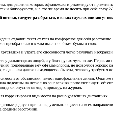
ием, для решения которых офтальмологи рекомендуют применять 
ак и близорукости, и в это же время не носить при себе сразу 2
 оптики, следует разобраться, в каких случаях они могут по
ены отдалять текст от глаз на комфортное для себя расстояние
ст преобразовался в максимально чёткие буквы и слова.
хрусталика и утрата его способности чётко различать изображе
я у дальнозорких людей, а у близоруких чуть позже. Первыми п
чтения, подобранные ему офтальмологом, не позволяют хорошо ра
, средне или далеко находящиеся объекты, человеку требуется и
висимости от обстановки, имеют однофокальные линзы. Очки же
ла поделены на несколько зон: верхняя позволяет видеть объекты
огда он опустил взгляд, к примеру, на журнал.
ля корректировки видимости на разно удалённых дистанциях.
 разные радиусы кривизны, уменьшающиеся на всех направлени
а среднем расстоянии.