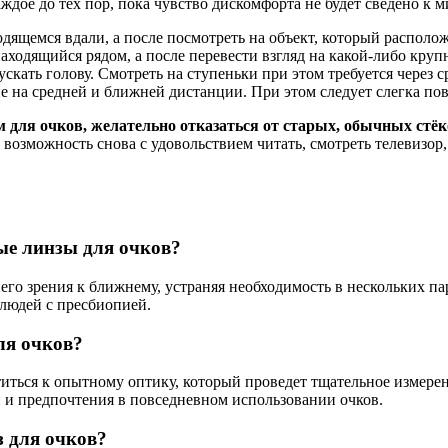
дое до тех пор, пока чувство дискомфорта не будет сведено к 
одящемся вдали, а после посмотреть на объект, который располож
аходящийся рядом, а после перевести взгляд на какой-либо кру
скать голову. Смотреть на ступеньки при этом требуется через 
 на средней и ближней дистанции. При этом следует слегка пово
м для очков, желательно отказаться от старых, обычных ст
возможность снова с удовольствием читать, смотреть телевизор
ые линзы для очков?
го зрения к ближнему, устраняя необходимость в нескольких па
 людей с пресбиопией.
ля очков?
иться к опытному оптику, который проведет тщательное измере
и и предпочтения в повседневном использовании очков.
 для очков?