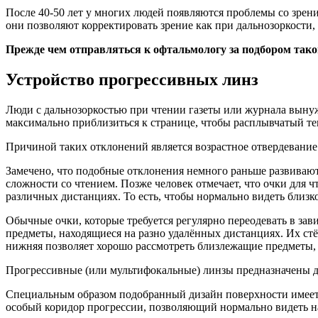
После 40-50 лет у многих людей появляются проблемы со зрен
они позволяют корректировать зрение как при дальнозоркости, т
Прежде чем отправляться к офтальмологу за подбором такой
Устройство прогрессивных линз
Люди с дальнозоркостью при чтении газеты или журнала вынужд
максимально приблизиться к странице, чтобы расплывчатый тек
Причиной таких отклонений является возрастное отвердевание 
Замечено, что подобные отклонения немного раньше развиваютс
сложности со чтением. Позже человек отмечает, что очки для 
различных дистанциях. То есть, чтобы нормально видеть близко
Обычные очки, которые требуется регулярно переодевать в за
предметы, находящиеся на разно удалённых дистанциях. Их стёк
нижняя позволяет хорошо рассмотреть близлежащие предметы, к
Прогрессивные (или мультифокальные) линзы предназначены д
Специальным образом подобранный дизайн поверхности имеет
особый коридор прогрессии, позволяющий нормально видеть н