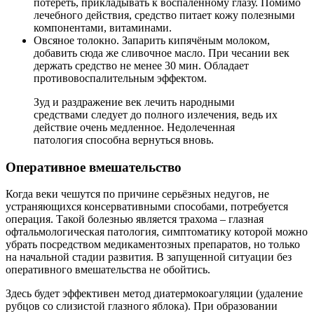
потереть, прикладывать к воспалённому глазу. Помимо
лечебного действия, средство питает кожу полезными
компонентами, витаминами.
Овсяное толокно. Запарить кипячёным молоком,
добавить сюда же сливочное масло. При чесании век
держать средство не менее 30 мин. Обладает
противовоспалительным эффектом.
Зуд и раздражение век лечить народными
средствами следует до полного излечения, ведь их
действие очень медленное. Недолеченная
патология способна вернуться вновь.
Оперативное вмешательство
Когда веки чешутся по причине серьёзных недугов, не
устраняющихся консервативными способами, потребуется
операция. Такой болезнью является трахома – глазная
офтальмологическая патология, симптоматику которой можно
убрать посредством медикаментозных препаратов, но только
на начальной стадии развития. В запущенной ситуации без
оперативного вмешательства не обойтись.
Здесь будет эффективен метод диатермокоагуляции (удаление
рубцов со слизистой глазного яблока). При образовании