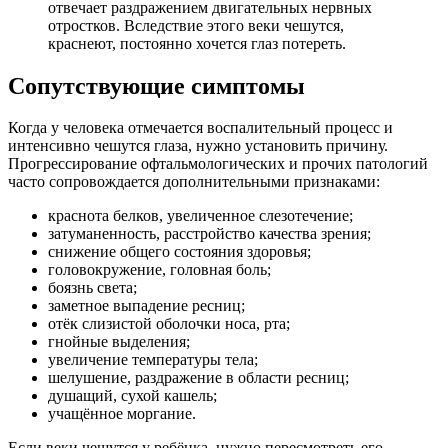
отвечает раздражением двигательных нервных
отростков. Вследствие этого веки чешутся,
краснеют, постоянно хочется глаз потереть.
Сопутствующие симптомы
Когда у человека отмечается воспалительный процесс и
интенсивно чешутся глаза, нужно установить причину.
Прогрессирование офтальмологических и прочих патологий
часто сопровождается дополнительными признаками:
краснота белков, увеличенное слезотечение;
затуманенность, расстройство качества зрения;
снижение общего состояния здоровья;
головокружение, головная боль;
боязнь света;
заметное выпадение ресниц;
отёк слизистой оболочки носа, рта;
гнойные выделения;
увеличение температуры тела;
шелушение, раздражение в области ресниц;
душащий, сухой кашель;
учащённое моргание.
Если веки чешутся у ребёнка, нужно пересмотреть его