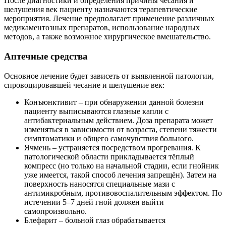
После диагностики и определения причины чесания и
шелушения век пациенту назначаются терапевтические
мероприятия. Лечение предполагает применение различных
медикаментозных препаратов, использование народных
методов, а также возможное хирургическое вмешательство.
Аптечные средства
Основное лечение будет зависеть от выявленной патологии,
спровоцировавшей чесание и шелушение век:
Конъюнктивит – при обнаружении данной болезни
пациенту выписываются глазные капли с
антибактериальным действием. Доза препарата может
изменяться в зависимости от возраста, степени тяжести
симптоматики и общего самочувствия больного.
Ячмень – устраняется посредством прогревания. К
патологической области прикладывается тёплый
компресс (но только на начальной стадии, если гнойник
уже имеется, такой способ лечения запрещён). Затем на
поверхность наносятся специальные мази с
антимикробным, противовоспалительным эффектом. По
истечении 5–7 дней гной должен выйти
самопроизвольно.
Блефарит – больной глаз обрабатывается