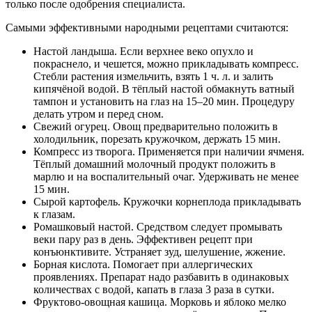
только после одобрения специалиста.
Самыми эффективными народными рецептами считаются:
Настой ландыша. Если верхнее веко опухло и
покраснело, и чешется, можно прикладывать компресс.
Стебли растения измельчить, взять 1 ч. л. и залить
кипячёной водой. В тёплый настой обмакнуть ватный
тампон и установить на глаз на 15–20 мин. Процедуру
делать утром и перед сном.
Свежий огурец. Овощ предварительно положить в
холодильник, порезать кружочком, держать 15 мин.
Компресс из творога. Применяется при наличии ячменя.
Тёплый домашний молочный продукт положить в
марлю и на воспалительный очаг. Удерживать не менее
15 мин.
Сырой картофель. Кружочки корнеплода прикладывать
к глазам.
Ромашковый настой. Средством следует промывать
веки пару раз в день. Эффективен рецепт при
конъюнктивите. Устраняет зуд, шелушение, жжение.
Борная кислота. Помогает при аллергических
проявлениях. Препарат надо разбавить в одинаковых
количествах с водой, капать в глаза 3 раза в сутки.
Фруктово-овощная кашица. Морковь и яблоко мелко