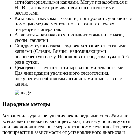
антибактериальными каплями. Могут понадобиться и
НПВП, а также промывания антисептическими
растворами.
Катаракта, глаукома – чесание, припухлость убирается с
помощью медикаментов, но в сложных случаях
потребуется операция.
Аллергия – назначаются противогистаминные мази,
уколы, таблетки.
Синдром сухого глаза – зуд век устраняется глазными
каплями (Слезин, Визин), напоминающими
человеческую слезу. Использовать средства нужно 5–6
раз в сутки.
Демодекоз – лечится антипаразитными лекарствами.
Для ликвидации увеличенного слезотечения,
шелушения необходимы антигистаминные глазные
капли.
Народные методы
Устранение зуда и шелушения век народными способами не
всегда даёт положительный результат, поэтому используются
они как дополнительные меры к главному лечению. Рецепты
подбираются в зависимости от установленного диагноза и