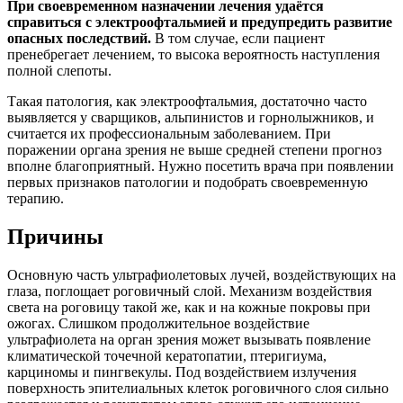
При своевременном назначении лечения удаётся
справиться с электроофтальмией и предупредить развитие
опасных последствий.
В том случае, если пациент
пренебрегает лечением, то высока вероятность наступления
полной слепоты.
Такая патология, как электроофтальмия, достаточно часто
выявляется у сварщиков, альпинистов и горнолыжников, и
считается их профессиональным заболеванием. При
поражении органа зрения не выше средней степени прогноз
вполне благоприятный. Нужно посетить врача при появлении
первых признаков патологии и подобрать своевременную
терапию.
Причины
Основную часть ультрафиолетовых лучей, воздействующих на
глаза, поглощает роговичный слой. Механизм воздействия
света на роговицу такой же, как и на кожные покровы при
ожогах. Слишком продолжительное воздействие
ультрафиолета на орган зрения может вызывать появление
климатической точечной кератопатии, птеригиума,
карциномы и пингвекулы. Под воздействием излучения
поверхность эпителиальных клеток роговичного слоя сильно