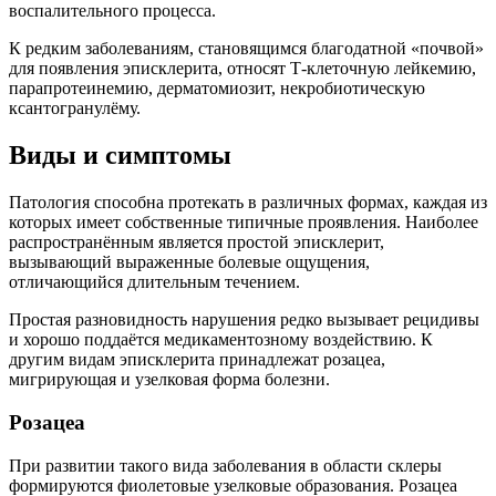
воспалительного процесса.
К редким заболеваниям, становящимся благодатной «почвой»
для появления эписклерита, относят Т-клеточную лейкемию,
парапротеинемию, дерматомиозит, некробиотическую
ксантогранулёму.
Виды и симптомы
Патология способна протекать в различных формах, каждая из
которых имеет собственные типичные проявления. Наиболее
распространённым является простой эписклерит,
вызывающий выраженные болевые ощущения,
отличающийся длительным течением.
Простая разновидность нарушения редко вызывает рецидивы
и хорошо поддаётся медикаментозному воздействию. К
другим видам эписклерита принадлежат розацеа,
мигрирующая и узелковая форма болезни.
Розацеа
При развитии такого вида заболевания в области склеры
формируются фиолетовые узелковые образования. Розацеа