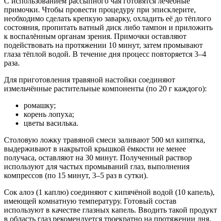
С использованием рассыпного чая готовятся лечебные
примочки. Чтобы провести процедуру при эписклерите,
необходимо сделать крепкую заварку, охладить её до тёплого
состояния, пропитать ватный диск либо тампон и приложить
к воспалённым органам зрения. Примочки оставляют
подействовать на протяжении 10 минут, затем промывают
глаза тёплой водой. В течение дня процесс повторяется 3–4
раза.
Для приготовления травяной настойки соединяют
измельчённые растительные компоненты (по 20 г каждого):
ромашку;
корень лопуха;
цветы василька.
Столовую ложку травяной смеси заливают 500 мл кипятка,
выдерживают в накрытой крышкой ёмкости не менее
получаса, оставляют на 30 минут. Полученный раствор
используют для частых промываний глаз, выполнения
компрессов (по 15 минут, 3–5 раз в сутки).
Сок алоэ (1 каплю) соединяют с кипячёной водой (10 капель),
имеющей комнатную температуру. Готовый состав
используют в качестве глазных капель. Вводить такой продукт
в область глаз рекомендуется троекратно на протяжении дня.