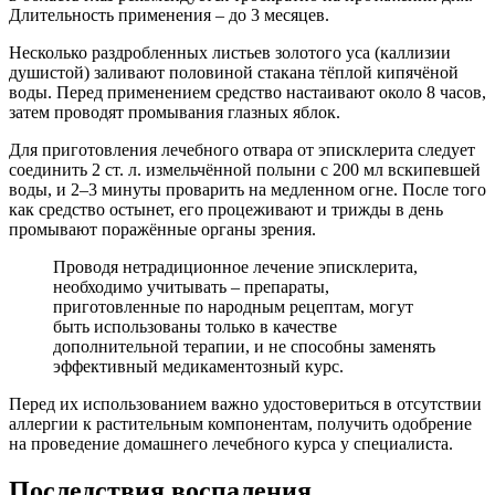
Длительность применения – до 3 месяцев.
Несколько раздробленных листьев золотого уса (каллизии
душистой) заливают половиной стакана тёплой кипячёной
воды. Перед применением средство настаивают около 8 часов,
затем проводят промывания глазных яблок.
Для приготовления лечебного отвара от эписклерита следует
соединить 2 ст. л. измельчённой полыни с 200 мл вскипевшей
воды, и 2–3 минуты проварить на медленном огне. После того
как средство остынет, его процеживают и трижды в день
промывают поражённые органы зрения.
Проводя нетрадиционное лечение эписклерита,
необходимо учитывать – препараты,
приготовленные по народным рецептам, могут
быть использованы только в качестве
дополнительной терапии, и не способны заменять
эффективный медикаментозный курс.
Перед их использованием важно удостовериться в отсутствии
аллергии к растительным компонентам, получить одобрение
на проведение домашнего лечебного курса у специалиста.
Последствия воспаления