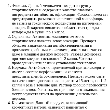
Флоксал. Данный медикамент входит в группу
фторхинолонов и содержит в качестве главного
ингредиента антибиотик офлоксацин. Флоксал помогает
предотвращать размножение патогенной микрофлоры,
не вызывая токсического воздействия на зрительный
аппарат. Лекарство вводится в область глаз трижды–
четырежды в сутки, по 1 капле.
Офтаквикс. Активным компонентом этого
фторхинолона является левофлоксацин. Препарат
обладает выраженными антибактериальными и
противомикробными свойствами, может назначаться
даже в младшем детском возрасте. Разовая дозировка
при эписклерите составляет 1–2 капли. Частота
проведения инстилляций устанавливается врачом.
Нормакс. Антибиотик, применяемый при эписклерите,
имеет в составе норфлоксацин и является
представителем фторхинолонов. Препарат может быть
назначен после достижения пациентом 15-летия, по 1–2
капли 4 раза в течение дня. Раствор хорошо переносится
большинством больных, по причине чего закапывания
могут осуществляться на протяжении длительного
периода.
Кромогексал. Данный продукт, включающий
кромогликат натрия, назначают пациентам с