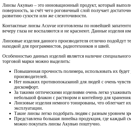
Линзы Акувью – это инновационный продукт, который выполне
поверхность, за счёт чего роговичный слой получает достаточн
развитию сухости или же слезоточивости.
Контактные линзы Acuvue изготовлены по новейшей запатенто
вечеру глаза не воспаляются и не краснеют. Данные изделия 
Линзовые изделия данного производителя отлично подойдут те
находкой для программистов, радиотехников и швей.
Особенностью данных изделий является наличие специального
торговой марки можно выделить:
Повышенная прочность полимера, использовать их будет у
производителей.
Нет никаких противопоказаний для людей с очень чувств
дискомфорт.
За такими оптическими изделиями очень легко ухаживать, 
небольшой флакон с раствором и контейнер для хранения
Линзовые изделия немного тонированы, что облегчает и
эксплуатации.
Такие линзы легко подобрать людям с разным уровнем зр
Представлена большая линейка продукция, где каждый см
можно покупать линзы Акувью поштучно.