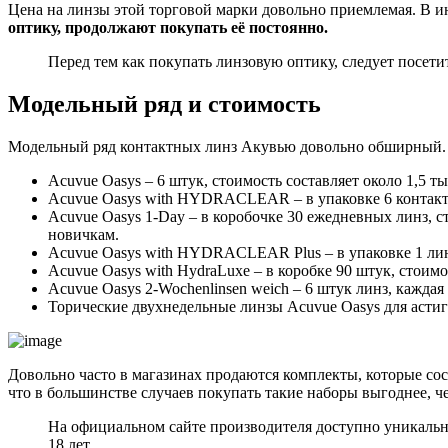
Цена на линзы этой торговой марки довольно приемлемая. В и
оптику, продолжают покупать её постоянно.
Перед тем как покупать линзовую оптику, следует посет
Модельный ряд и стоимость
Модельный ряд контактных линз Акувью довольно обширный. 
Acuvue Oasys – 6 штук, стоимость составляет около 1,5 ты
Acuvue Oasys with HYDRACLEAR – в упаковке 6 контактн
Acuvue Oasys 1-Day – в коробочке 30 ежедневных линз, с
новичкам.
Acuvue Oasys with HYDRACLEAR Plus – в упаковке 1 лин
Acuvue Oasys with HydraLuxe – в коробке 90 штук, стоимо
Acuvue Oasys 2-Wochenlinsen weich – 6 штук линз, каждая
Торические двухнедельные линзы Acuvue Oasys для астигм
Довольно часто в магазинах продаются комплекты, которые со
что в большинстве случаев покупать такие наборы выгоднее, ч
На официальном сайте производителя доступно уникальн
18 лет.