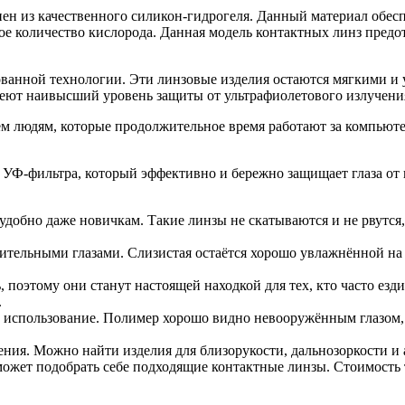
н из качественного силикон-гидрогеля. Данный материал обесп
ое количество кислорода. Данная модель контактных линз предот
ванной технологии. Эти линзовые изделия остаются мягкими и 
имеют наивысший уровень защиты от ультрафиолетового излучени
м людям, которые продолжительное время работают за компьютер
 УФ-фильтра, который эффективно и бережно защищает глаза от
добно даже новичкам. Такие линзы не скатываются и не рвутся,
ительными глазами. Слизистая остаётся хорошо увлажнённой на 
поэтому они станут настоящей находкой для тех, кто часто езди
.
х использование. Полимер хорошо видно невооружённым глазом,
ения. Можно найти изделия для близорукости, дальнозоркости и 
ожет подобрать себе подходящие контактные линзы. Стоимость 