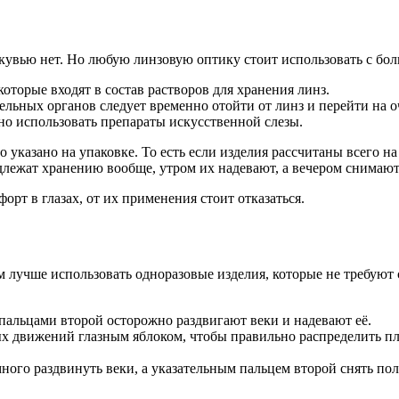
увью нет. Но любую линзовую оптику стоит использовать с бол
оторые входят в состав растворов для хранения линз.
ьных органов следует временно отойти от линз и перейти на о
но использовать препараты искусственной слезы.
указано на упаковке. То есть если изделия рассчитаны всего на 
длежат хранению вообще, утром их надевают, а вечером снимаю
рт в глазах, от их применения стоит отказаться.
лучше использовать одноразовые изделия, которые не требуют 
пальцами второй осторожно раздвигают веки и надевают её.
х движений глазным яблоком, чтобы правильно распределить плё
ного раздвинуть веки, а указательным пальцем второй снять по